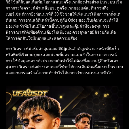
วิธีใช้สถิติบอลเพื่อเพิ่มโอกาสชนะครึ่งแรกต้องทำอย่างเป็นระบบ เริ่ม
จากการวิเคราะห์ค่าเฉลี่ยประตูครึ่งแรกของแต่ละทีม รวมถึง
เปอร์เซ็นต์การยิงก่อนนาทีที่ 30 ซึ่งช่วยให้เห็นแนวโน้มการรุกตั้งแต่
ต้นเกม การอ่านสถิติเหล่านี้ควบคู่กับ Odds ของเว็บเดิมพันจะทำให้
มองเห็นว่าทีมไหนมีโอกาสขึ้นนำสูงและคุ้มค่าที่จะลงทุน การ
พิจารณาสถิติเพียงด้านเดียวไม่เพียงพอ ควรดูหลายมิติร่วมกันเพื่อ
ให้การตัดสินใจมีเหตุผลและลดความเสี่ยง
การวิเคราะห์ฟอร์มล่าสุดและสถิติผู้เล่นสำคัญเช่น กองหน้าที่ยิงเร็ว
หรือทีมที่เริ่มเกมรุกแรง จะช่วยเพิ่มความแม่นยำในการคาดการณ์
การใช้ข้อมูลหลายตัวประกอบกันทำให้ไม่ต้องพึ่งความรู้สึกหรือเดา
สุ่ม การวิเคราะห์อย่างรอบคอบนี้ช่วยให้การเดิมพันครึ่งแรกเป็นระบบ
และสามารถสร้างโอกาสทำกำไรได้มากกว่าการแทงแบบทั่วไป