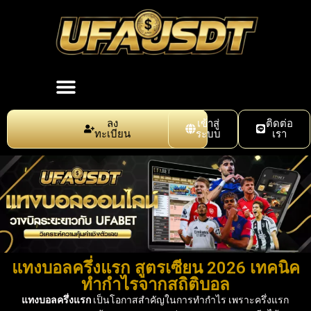
ลง
เข้าสู่
ติดต่อ
ทะเบียน
ระบบ
เรา
แทงบอลครึ่งแรก สูตรเซียน 2026 เทคนิค
ทำกำไรจากสถิติบอล
แทงบอลครึ่งแรก
เป็นโอกาสสำคัญในการทำกำไร เพราะครึ่งแรก